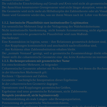
Die euklidische Ein
schränkung auf Gerade und Kreis
wird nicht als geometrische
Der
Ausschluss konstruierter Grenzprozesse
wird nicht länger akzeptiert, wenn der
Die Geometrie wird nicht mehr als Hilfsdisziplin der Zahlentheorie oder als Visu
Damit wird Geometrie wieder das, was sie ihrem Wesen nach ist: Lehre von Rela
1.1.2. Intrinsische Plausibilität statt institutioneller Legitimation
Ein wesentlicher Mehrwert liegt in der Verlagerung des Wahrheitskriteriums:
Nicht institutionelle Anerkennung, nicht formale Axiomatisierung, nicht algebra
sondern
intrinsische geometrische Plausibilität
wird zum Maßstab.
Das bedeutet:
Eine Konstruktion ist legitim, wenn – ihre Relationen geometrisch definiert sind,
– ihre Kopplungen kontinuierlich und anschaulich nachvollziehbar sind,
– ihre Kohärenz ohne Zahlensubstitution erhalten bleibt.
Der „normale Verstand“ genügt, weil er geometrische Zusammenhänge direkt erf
Damit stellt die cohaerentische Geometrie eine dar,
keine Konkurrenz
im institut
1.1.3. Rechenoperationen mit geometrischer Natur
Ein entscheidender Mehrwert, ist folgender:
Cohaerentische Geometrie arbeitet mit Rechenoperationen, bei denen die Rechen
in der klassischen Mathematik gilt:
Rechnen = Operationen auf Zahlen,
Geometrie = nachträgliche Interpretation dieser Ergebnisse.
In der cohaerentischen Geometrie
dagegen:
Operationen sind Kopplungen geometrischer Größen,
Ergebnisse sind neue geometrische Relationen, nicht Zahlenwerte.
Beispiele (strukturell, nicht legitimierend):
Verhältnisbildung als reale Längen- oder Bewegungsrelation,
Potenzierung als geometrische Wachstumskohärenz,
Grenzprozesse als realisierte Annäherungsgeometrien, nicht als abstrakte Limites.