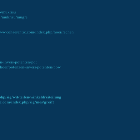
o/mukrisu
ro/mukrisu/mugre
www.cohaerentic.com/index.php/hoer/rechen
n-invers-potenten/pot
/hoer/potenzen-invers-potenten/pow
hp/sig/wit/teilen/winkeldreiteilung
c.com/index.php/sig/mes/greift