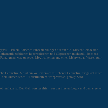
 angepsst. Den euklidischen Einschränkungen nur auf die Kurven Gerade und
Mathematik etablierten hyperbolischen und elliptischen (nichteuklidischen)
lne Paradigmen, was zu neuen Möglichkeiten und einen Mehrwert an Wissen führt.
sche Geometrie. Sie ist ein Weiterdenken zu ebener Geometrie, ausgelöst durch
 dem Ausschließen "konstruierter Grenzprozesse" gefolgt wird.
Problemlage ist. Der Mehrwert resultiert aus der inneren Logik und dem eigenen