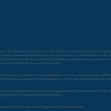
metrie. Ihre Axiome und Postulate zu Linie und Punkt sind der Wirklichkeit mehr
e weitere nichteuklidische Geometrie hat also nichts zu tun mit den beiden in der 
ten Teilen kohärent mit der euklidischen Tradition, modifiziert aber gezielt einze
d nicht von Zahlen-Kohärenzen hergeitet sind.
sche Geometrie ist weder eine vor-euklidische noch eine weiterentwickelte euklidi
en historischen euklidischen Einschränkungen "auf Gerade- und Kreis-Kurven" und
en Vergleichsperspektive begründen, weil genau diese Perspektive selbst Teil der 
ng gegenüber der institutionellen Mathematik.
 Geometrie von nicht geometrisch begründeten Einschränkungen.