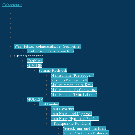
Cohaerentic
Was _leistet_cohaerentische_Geometrie?
Struktur-/_Inhaltsverzeichnis
Grundrechenarten
Überblick
SUM-DIF
Summe-Rechteck
Multisumme "Kreisbogen"
Satz_des Pythagoras-0
Multisummen_beim Kreis
Multisumme_als Grenzproz.
Multisumme "Drittelwinkel"
MUL-DIV
_mit Parabel
_mit Hyperbel
_mit Kreis_und Hyperbel
_mit Kreis, Hyp._und Parabel
4 Kreispunkte-Kohärenz
Viereck_am_und_im Kreis
Sehnen/ Sekanten-Kohärenz