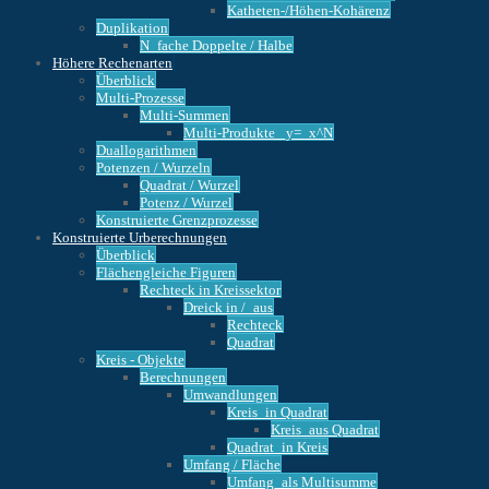
Katheten-/Höhen-Kohärenz
Duplikation
N_fache Doppelte / Halbe
Höhere Rechenarten
Überblick
Multi-Prozesse
Multi-Summen
Multi-Produkte _y=_x^N
Duallogarithmen
Potenzen / Wurzeln
Quadrat / Wurzel
Potenz / Wurzel
Konstruierte Grenzprozesse
Konstruierte Urberechnungen
Überblick
Flächengleiche Figuren
Rechteck in Kreissektor
Dreick in /_aus
Rechteck
Quadrat
Kreis - Objekte
Berechnungen
Umwandlungen
Kreis_in Quadrat
Kreis_aus Quadrat
Quadrat_in Kreis
Umfang / Fläche
Umfang_als Multisumme