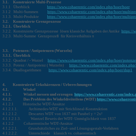
3.1. Konstruierte Multi-Prozesse
3.1.1 Überblick
https://www.cohaerentic.com/index.php/hoer/hoer
3.1.2 Multi-Summen
https://www.cohaerentic.com/index.php/hoer/multipr
3.1.3. Multi-Produkte
https://www.cohaerentic.com/index.php/hoer/multip
3.2. Konstruierte Grenzprozesse
3.2.1. Überblick
3.2.2. Konstruierte Grenzprozesse lösen klassiche Aufgaben der Antike
https://
3.2.3. Multi-Summe Grenzprozeß für Kreisverhältnis π
3.3. Potenzen / Antipotenzen (Wurzeln)
3.3.1. Überblick
3.3.2. Quadrat / - Wurzel
https://www.cohaerentic.com/index.php/hoer/potenze
3.3.3. Potenz / Antipotenz ( Wurzeln)
https://www.cohaerentic.com/index.php
3.3.4. Duallogarithmen
https://www.cohaerentic.com/index.php/hoer/dup1
4. Konstruierte Urkohärenzen / Urberechnungen
4.1. Winkel
4.1.1. Winkel messen und erzeugen
https://www.cohaerentic.com/index.p
4.1.2. Das Problem des Winkeldreiteilens (WDT)
https://www.cohaerenti
4.1.2.1 Historische WDT-Ansätze
4.1.2.1.1. Archimedes-WDT mit Strichlineal-Konstruktion
4.1.2.1.2. Descartes WDT von 1637 mit Parabel y = 2x²
4.1.1.2.1.3. Wantzel Beweis der WDT- Unmöglichkeit von 1837
4.1.2.2 Cohaerentische WDT-Ansätze
4.1.2.2.1. Grundsätzliches zu Ziel- und Lösungsgestalt-Verfahren
4.1.2.2.2. Unterschiede klassich vs. cohaerentisch