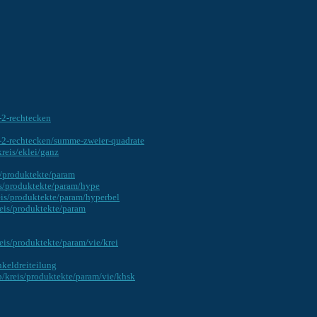
-2-rechtecken
-2-rechtecken/summe-zweier-quadrate
reis/eklei/ganz
s/produktekte/param
is/produktekte/param/hype
eis/produktekte/param/hyperbel
eis/produktekte/param
eis/produktekte/param/vie/krei
keldreiteilung
p/kreis/produktekte/param/vie/khsk