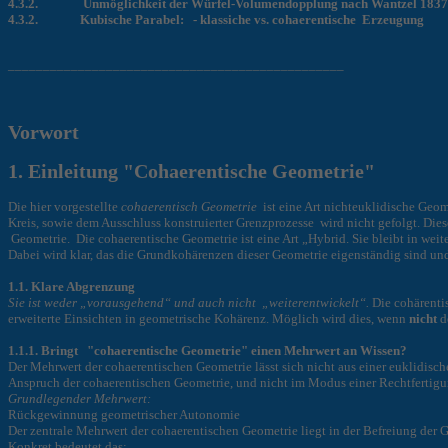
4.3.2. Unmöglichkeit der Würfel-Volumendopplung nach Wantzel 1837
4.3.2. Kubische Parabel: - klassiche vs. cohaerentische Erzeugung
________________________________________________
Vorwort
1. Einleitung "Cohaerentische Geometrie"
Die hier vorgestellte
cohaerentisch Geometrie
ist eine Art nichteuklidische Geo
Kreis, sowie dem Ausschluss konstruierter Grenzprozesse wird nicht gefolgt. Dies
Geometrie. Die cohaerentische Geometrie ist eine Art „Hybrid. Sie bleibt in wei
Dabei wird klar, das die Grundkohärenzen dieser Geometrie eigenständig sind un
1.1. Klare Abgrenzung
Sie ist weder „vorausgehend“ und auch nicht „weiterentwickelt“.
Die cohärenti
erweiterte Einsichten in geometrische Kohärenz. Möglich wird dies, wenn
nicht
d
1.1.1. Bringt "cohaerentische Geometrie" einen Mehrwert an Wissen?
Der Mehrwert der cohaerentischen Geometrie lässt sich nicht aus einer euklidisch
Anspruch der cohaerentischen Geometrie, und nicht im Modus einer Rechtfertigu
Grundlegender Mehrwert:
Rückgewinnung geometrischer Autonomie
Der zentrale Mehrwert der cohaerentischen Geometrie liegt in der Befreiung der
Konkret bedeutet das: