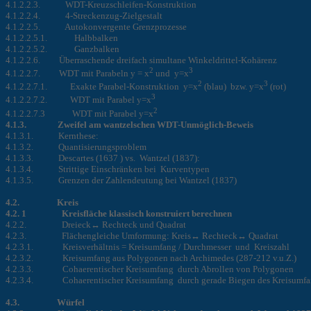
4.1.2.2.3. WDT-Kreuzschleifen-Konstruktion
4.1.2.2.4. 4-Streckenzug-Zielgestalt
4.1.2.2.5. Autokonvergente Grenzprozesse
4.1.2.2.5.1. Halbbalken
4.1.2.2.5.2. Ganzbalken
4.1.2.2.6. Überraschende dreifach simultane Winkeldrittel-Kohärenz
2
3
4.1.2.2.7. WDT mit Parabeln y = x
und y=x
2
3
4.1.2.2.7.1. Exakte Parabel-Konstruktion y=x
(blau) bzw. y=x
(rot)
3
4.1.2.2.7.2. WDT mit Parabel y=x
2
4.1.2.2.7.3 WDT mit Parabel y=x
4.1.3. Zweifel am wantzelschen WDT-Unmöglich-Beweis
4.1.3.1. Kernthese:
4.1.3.2. Quantisierungsproblem
4.1.3.3. Descartes (1637 ) vs. Wantzel (1837):
4.1.3.4. Strittige Einschränken bei Kurventypen
4.1.3.5.
Grenzen der Zahlendeutung bei Wantzel (1837)
4.2. Kreis
4.2. 1
Kreisfläche klassisch konstruiert berechnen
4.2.2. Dreieck↔ Rechteck und Quadrat
4.2.3. Flächengleiche Umformung: Kreis↔ Rechteck↔ Quadrat
4.2.3.1. Kreisverhältnis = Kreisumfang / Durchmesser und Kreiszahl
4.2.3.2. Kreisumfang aus Polygonen nach Archimedes (287-212 v.u.Z.)
4.2.3.3. Cohaerentischer Kreisumfang durch Abrollen von Polygonen
4.2.3.4. Cohaerentischer Kreisumfang durch gerade Biegen des Kreisumf
4.3.
Würfel