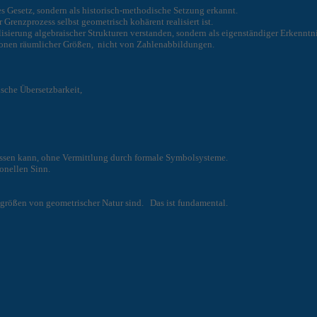
s Gesetz, sondern als historisch-methodische Setzung erkannt.
 Grenzprozess selbst geometrisch kohärent realisiert ist.
alisierung algebraischer Strukturen verstanden, sondern als eigenständiger Erkenntn
tionen räumlicher Größen, nicht von Zahlenabbildungen.
ische Übersetzbarkeit,
assen kann, ohne Vermittlung durch formale Symbolsysteme.
ionellen Sinn.
größen von geometrischer Natur sind. Das ist fundamental.