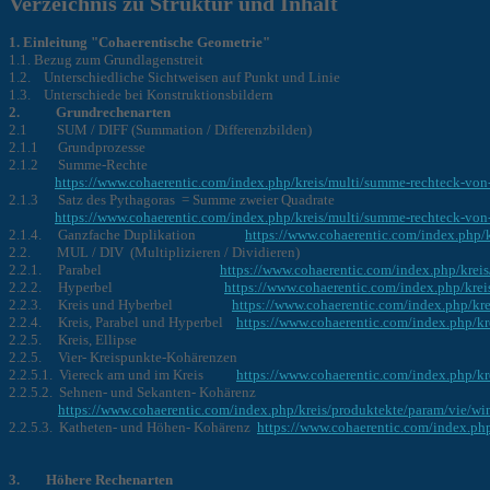
Verzeichnis zu Struktur und Inhalt
1. Einleitung "Cohaerentische Geometrie"
1.1. Bezug zum Grundlagenstreit
1.2. Unterschiedliche Sichtweisen auf Punkt und Linie
1.3. Unterschiede bei Konstruktionsbildern
2. Grundrechenarten
2.1 SUM / DIFF (Summation / Differenzbilden)
2.1.1 Grundprozesse
2.1.2 Summe-Rechte
https://www.cohaerentic.com/index.php/kreis/multi/summe-rechteck-von
2.1.3 Satz des Pythagoras = Summe zweier Quadrate
https://www.cohaerentic.com/index.php/kreis/multi/summe-rechteck-von
2.1.4. Ganzfache Duplikation
https://www.cohaerentic.com/index.php/k
2.2. MUL / DIV (Multiplizieren / Dividieren)
2.2.1. Parabel
https://www.cohaerentic.com/index.php/krei
2.2.2. Hyperbel
https://www.cohaerentic.com/index.php/kre
2.2.3. Kreis und Hyberbel
https://www.cohaerentic.com/index.php/kr
2.2.4. Kreis, Parabel und Hyperbel
https://www.cohaerentic.com/index.php/kr
2.2.5. Kreis, Ellipse
2.2.5. Vier- Kreispunkte-Kohärenzen
2.2.5.1. Viereck am und im Kreis
https://www.cohaerentic.com/index.php/kr
2.2.5.2. Sehnen- und Sekanten- Kohärenz
https://www.cohaerentic.com/index.php/kreis/produktekte/param/vie/win
2.2.5.3. Katheten- und Höhen- Kohärenz
https://www.cohaerentic.com/index.ph
3. Höhere Rechenarten