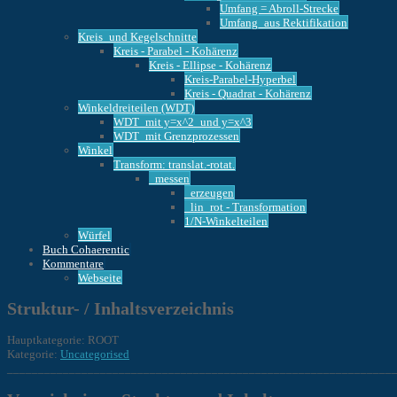
Umfang = Abroll-Strecke
Umfang_aus Rektifikation
Kreis_und Kegelschnitte
Kreis - Parabel - Kohärenz
Kreis - Ellipse - Kohärenz
Kreis-Parabel-Hyperbel
Kreis - Quadrat - Kohärenz
Winkeldreiteilen (WDT)
WDT_mit y=x^2_und y=x^3
WDT_mit Grenzprozessen
Winkel
Transform: translat.-rotat.
_messen
_erzeugen
_lin_rot - Transformation
1/N-Winkelteilen
Würfel
Buch Cohaerentic
Kommentare
Webseite
Struktur- / Inhaltsverzeichnis
Hauptkategorie: ROOT
Kategorie:
Uncategorised
______________________________________________________________